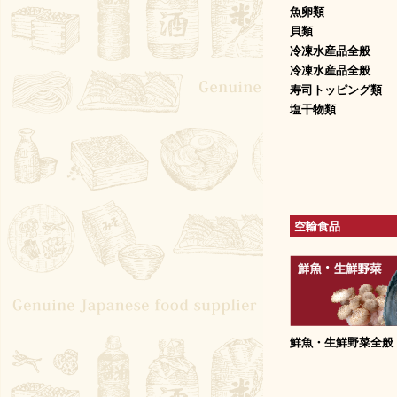
魚卵類
貝類
冷凍水産品全般
冷凍水産品全般
寿司トッピング類
塩干物類
空輸食品
鮮魚・生鮮野菜全般