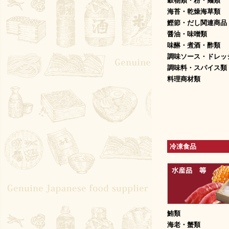
穀物類・粉・麺類
海苔・乾燥海草類
鰹節・だし関連商品
醤油・味噌類
味醂・煮酒・酢類
調味ソース・ドレッ
調味料・スパイス類
料理商材類
冷凍食品
鮪類
海老・蟹類