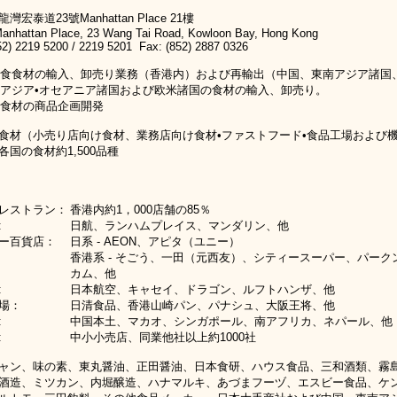
灣宏泰道23號Manhattan Place 21樓
Manhattan Place, 23 Wang Tai Road, Kowloon Bay, Hong Kong
852) 2219 5200 / 2219 5201 Fax: (852) 2887 0326
日本食食材の輸入、卸売り業務（香港内）および再輸出（中国、東南アジア諸国
東南アジア•オセアニア諸国および欧米諸国の食材の輸入、卸売り。
各種食材の商品企画開発
食材（小売り店向け食材、業務店向け食材•ファストフード•食品工場および機
各国の食材約1,500品種
レストラン：
香港内約1，000店舗の85％
:
日航、ランハムプレイス、マンダリン、他
ー百貨店：
日系 - AEON、アピタ（ユニー）
香港系 - そごう、一田（元西友）、シティースーパー、パー
カム、他
:
日本航空、キャセイ、ドラゴン、ルフトハンザ、他
場：
日清食品、香港山崎パン、パナシュ、大阪王将、他
:
中国本土、マカオ、シンガポール、南アフリカ、ネパール、他
:
中小小売店、同業他社以上約1000社
ャン、味の素、東丸醤油、正田醤油、日本食研、ハウス食品、三和酒類、霧
酒造、ミツカン、内堀醸造、ハナマルキ、あづまフーヅ、エスビー食品、ケ