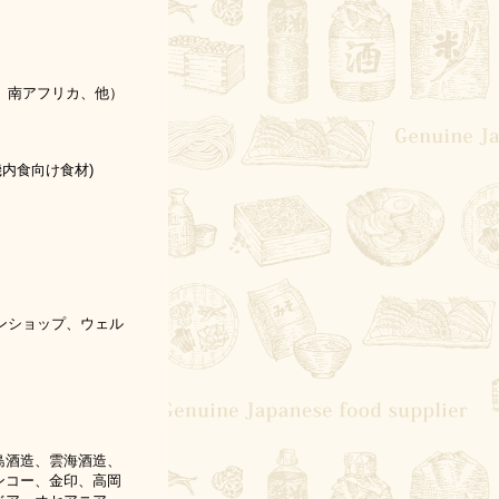
、南アフリカ、他）
内食向け食材)
クンショップ、ウェル
島酒造、雲海酒造、
ンコー、金印、高岡