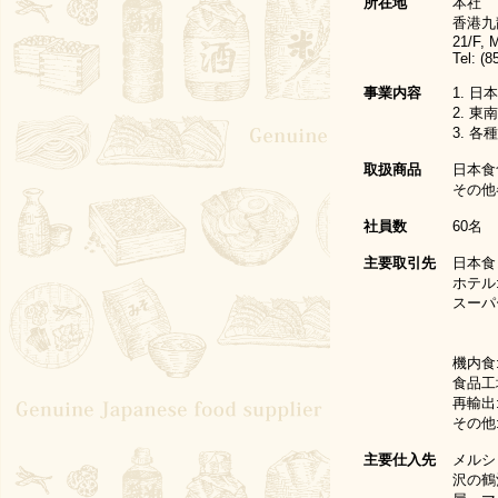
所在地
本社
香港九龍
21/F, 
Tel: (
事業内容
1. 
2. 
3. 
取扱商品
日本食
その他
社員数
60名
主要取引先
日本食
ホテル
スーパ
機内食
食品工
再輸出
その他
主要仕入先
メルシ
沢の鶴